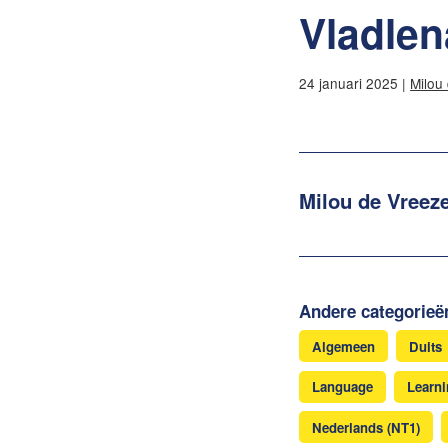
Vladlen
24 januari 2025 |
Milou
Milou de Vreez
Andere categorieë
Algemeen
Duits
Language
Learn
Nederlands (NT1)