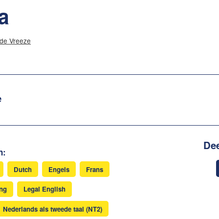
a
 de Vreeze
e
Dee
n:
Dutch
Engels
Frans
ing
Legal English
Nederlands als tweede taal (NT2)