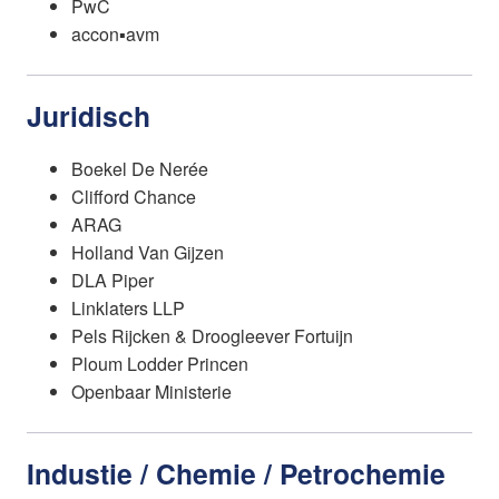
PwC
accon▪avm
Juridisch
Boekel De Nerée
Clifford Chance
ARAG
Holland Van Gijzen
DLA Piper
Linklaters LLP
Pels Rijcken & Droogleever Fortuijn
Ploum Lodder Princen
Openbaar Ministerie
Industie / Chemie / Petrochemie