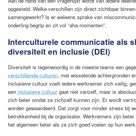
Aan de hand van een vragenlijst wordt van iedere deelnem
opgesteld. Welke verschillen zijn direct zichtbaar binn
samengewerkt? Is er weleens sprake van miscommunica
onderling begrip en zit vol “aha-momenten”.
Interculturele communicatie als sl
diversiteit en inclusie (DEI)
Diversiteit is tegenwoordig
in de meeste teams een gegev
verschillende culturen
, met wisselende achtergronden e
inclusieve cultuur
voelt iedere werknemer zich
veilig, g
een
inclusieve cultuur
gaat niet vanzelf, maar is absolu
zich beter omdat ze zichzelf kunnen zijn. Er wordt vert
worden gewaardeerd. Dat zorgt voor minder stress bij w
betrokkenheid bij de organisatie. Werknemers zijn beter
het algemeen beter als ze zich goed voelen op hun werk