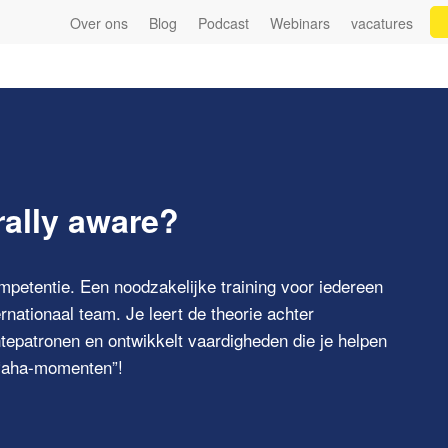
Over ons
Blog
Podcast
Webinars
vacatures
ally aware?
ompetentie
. Een noodzakelijke
training
voor iedereen
ernationaal team
. Je leert de theorie achter
chtepatronen en ontwikkelt vaardigheden die je helpen
 “aha-momenten”!