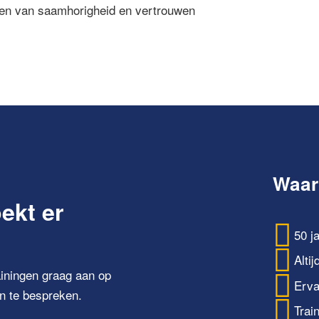
eëren van saamhorigheid en vertrouwen
Waar
oekt er
50 j
Alti
iningen graag aan op
Erva
n te bespreken.
Trai