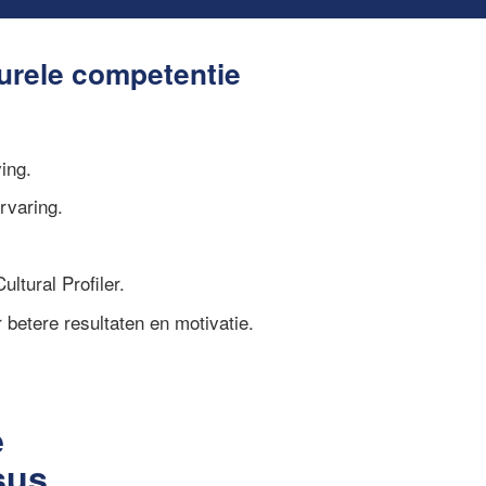
urele competentie
ing.
rvaring.
ltural Profiler.
betere resultaten en motivatie.
e
sus