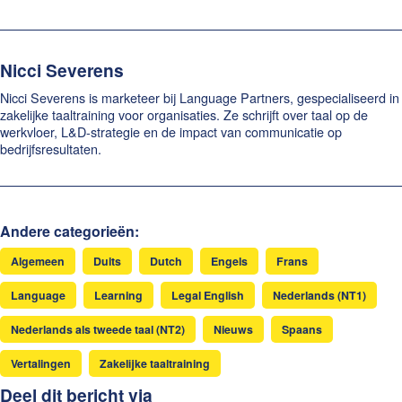
Nicci Severens
Nicci Severens is marketeer bij Language Partners, gespecialiseerd in
zakelijke taaltraining voor organisaties. Ze schrijft over taal op de
werkvloer, L&D-strategie en de impact van communicatie op
bedrijfsresultaten.
Andere categorieën:
Algemeen
Duits
Dutch
Engels
Frans
Language
Learning
Legal English
Nederlands (NT1)
Nederlands als tweede taal (NT2)
Nieuws
Spaans
Vertalingen
Zakelijke taaltraining
Deel dit bericht via