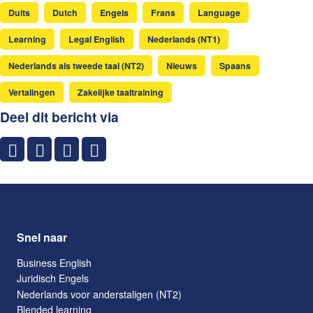
Duits
Dutch
Engels
Frans
Language
Learning
Legal English
Nederlands (NT1)
Nederlands als tweede taal (NT2)
Nieuws
Spaans
Vertalingen
Zakelijke taaltraining
Deel dit bericht via
Snel naar
Business English
Juridisch Engels
Nederlands voor anderstaligen (NT2)
Blended learning