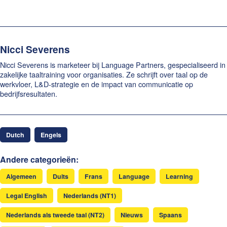
Nicci Severens
Nicci Severens is marketeer bij Language Partners, gespecialiseerd in
zakelijke taaltraining voor organisaties. Ze schrijft over taal op de
werkvloer, L&D-strategie en de impact van communicatie op
bedrijfsresultaten.
Dutch
Engels
Andere categorieën:
Algemeen
Duits
Frans
Language
Learning
Legal English
Nederlands (NT1)
Nederlands als tweede taal (NT2)
Nieuws
Spaans