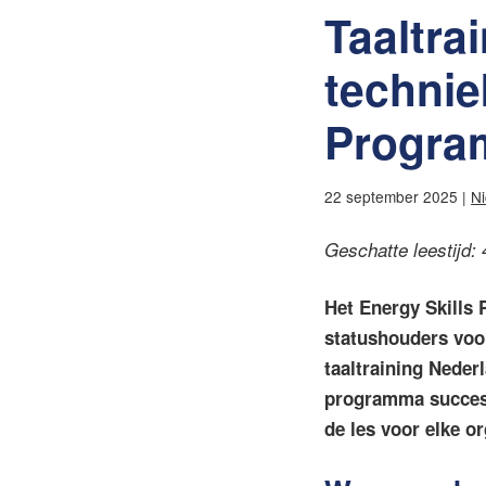
Taaltra
technie
Progr
22 september 2025 |
Ni
Geschatte leestijd:
Het Energy Skills
statushouders voor
taaltraining Neder
programma succesvo
de les voor elke o