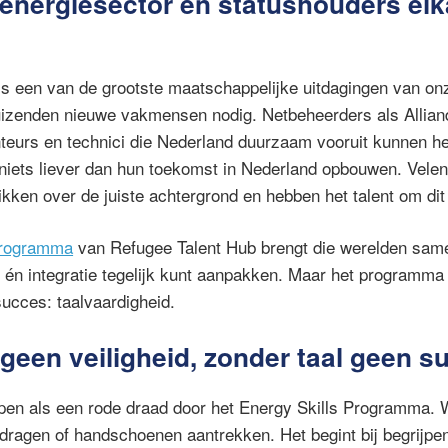
nergiesector en statushouders elk
 is een van de grootste maatschappelijke uitdagingen van on
uizenden nieuwe vakmensen nodig. Netbeheerders als Allian
urs en technici die Nederland duurzaam vooruit kunnen help
niets liever dan hun toekomst in Nederland opbouwen. Velen
kken over de juiste achtergrond en hebben het talent om dit
Programma
van Refugee Talent Hub brengt die werelden same
t én integratie tegelijk kunt aanpakken. Maar het programma 
succes: taalvaardigheid.
 geen veiligheid, zonder taal geen s
lopen als een rode draad door het Energy Skills Programma. W
ragen of handschoenen aantrekken. Het begint bij begrijpe