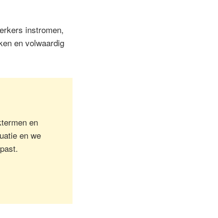
werkers instromen,
erken en volwaardig
aktermen en
tuatie en we
 past.