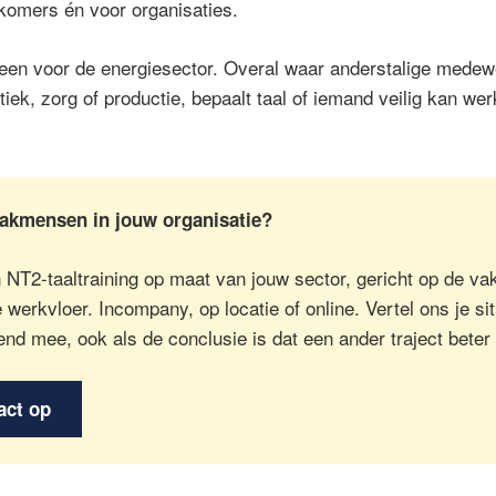
komers én voor organisaties.
alleen voor de energiesector. Overal waar anderstalige mede
stiek, zorg of productie, bepaalt taal of iemand veilig kan w
vakmensen in jouw organisatie?
 NT2-taaltraining op maat van jouw sector, gericht op de v
e werkvloer. Incompany, op locatie of online. Vertel ons je si
vend mee, ook als de conclusie is dat een ander traject beter
act op