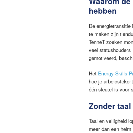
Waarom de e
hebben
De energietransitie
te maken zijn tiend
TenneT zoeken monte
veel statushouders 
gemotiveerd, beschi
Het
Energy Skills 
hoe je arbeidstekor
één sleutel is voor 
Zonder taal
Taal en veiligheid 
meer dan een helm d