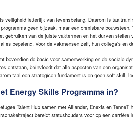
is veiligheid letterlijk van levensbelang. Daarom is taaltrain
it programma geen bijzaak, maar een onmisbare bouwsteen. 
 het gebruiken van de juiste vaktermen en het durven stellen
n alles bepalend. Voor de vakmensen zelf, hun collega’s en d
rmt bovendien de basis voor samenwerking en de sociale dy
res ontstaan, beïnvloedt dat alle aspecten van een organisati
rom taal een strategisch fundament is en geen soft skill, le
et Energy Skills Programma in?
efugee Talent Hub samen met Alliander, Enexis en TenneT h
schakeltraject bereidt statushouders voor op een carrière i
: