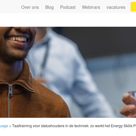
Over ons
Blog
Podcast
Webinars
vacatures
uage
>
Taaltraining voor statushouders in de techniek: zo werkt het Energy Skill