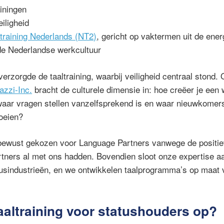
iningen
iligheid
ltraining Nederlands (NT2)
, gericht op vaktermen uit de ener
 de Nederlandse werkcultuur
erzorgde de taaltraining, waarbij veiligheid centraal stond.
azzi-Inc.
bracht de culturele dimensie in: hoe creëer je ee
waar vragen stellen vanzelfsprekend is en waar nieuwkomers
roeien?
s bewust gekozen voor Language Partners vanwege de positie
ners al met ons hadden. Bovendien sloot onze expertise aa
usindustrieën, en we ontwikkelen taalprogramma’s op maat 
taaltraining voor statushouders op?