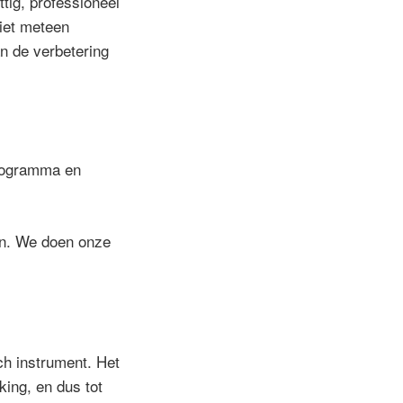
ig, professioneel
niet meteen
an de verbetering
programma en
en. We doen onze
sch instrument. Het
rking, en dus tot