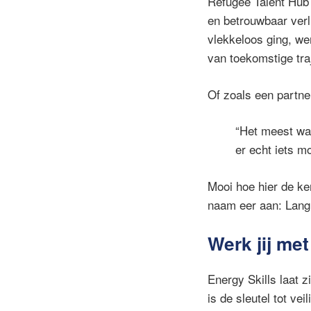
Refugee Talent Hub
en betrouwbaar verl
vlekkeloos ging, we
van toekomstige tra
Of zoals een partne
“Het meest wa
er echt iets m
Mooi hoe hier de k
naam eer aan: Lan
Werk jij me
Energy Skills laat z
is de sleutel tot vei