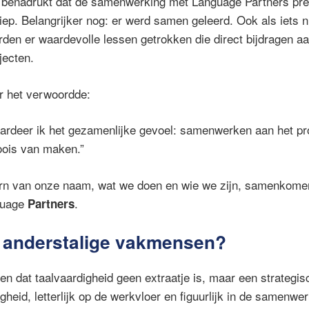
 benadrukt dat de samenwerking met Language Partners prett
iep. Belangrijker nog: er werd samen geleerd. Ook als iets 
rden er waardevolle lessen getrokken die direct bijdragen a
jecten.
r het verwoordde:
ardeer ik het gezamenlijke gevoel: samenwerken aan het 
oois van maken.”
ern van onze naam, wat we doen en wie we zijn, samenkom
guage
.
Partners
t anderstalige vakmensen?
ien dat taalvaardigheid geen extraatje is, maar een strategi
ligheid, letterlijk op de werkvloer en figuurlijk in de samenwe