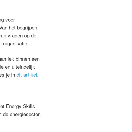
ing voor
Van het begrijpen
 van vragen op de
e organisatie.
namiek binnen een
e en uiteindelijk
es je in
dit artikel
.
et Energy Skills
n de energiesector.