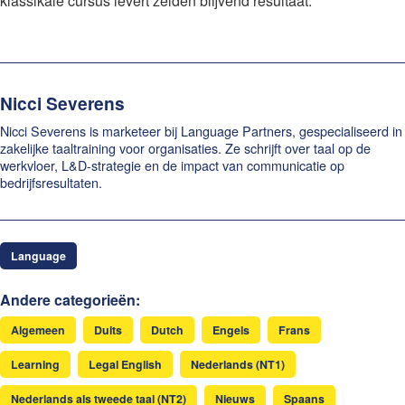
klassikale cursus levert zelden blijvend resultaat.
Nicci Severens
Nicci Severens is marketeer bij Language Partners, gespecialiseerd in
zakelijke taaltraining voor organisaties. Ze schrijft over taal op de
werkvloer, L&D-strategie en de impact van communicatie op
bedrijfsresultaten.
Language
Andere categorieën:
Algemeen
Duits
Dutch
Engels
Frans
Learning
Legal English
Nederlands (NT1)
Nederlands als tweede taal (NT2)
Nieuws
Spaans