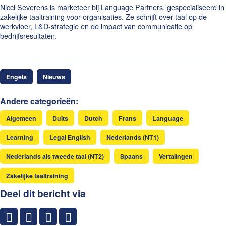
Nicci Severens is marketeer bij Language Partners, gespecialiseerd in
zakelijke taaltraining voor organisaties. Ze schrijft over taal op de
werkvloer, L&D-strategie en de impact van communicatie op
bedrijfsresultaten.
Engels
Nieuws
Andere categorieën:
Algemeen
Duits
Dutch
Frans
Language
Learning
Legal English
Nederlands (NT1)
Nederlands als tweede taal (NT2)
Spaans
Vertalingen
Zakelijke taaltraining
Deel dit bericht via