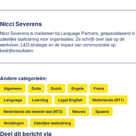
Nicci Severens
Nicci Severens is marketeer bij Language Partners, gespecialiseerd in
zakelijke taaltraining voor organisaties. Ze schrijft over taal op de
werkvloer, L&D-strategie en de impact van communicatie op
bedrijfsresultaten.
Andere categorieën:
Algemeen
Duits
Dutch
Engels
Frans
Language
Learning
Legal English
Nederlands (NT1)
Nederlands als tweede taal (NT2)
Nieuws
Spaans
Vertalingen
Zakelijke taaltraining
Deel dit bericht via