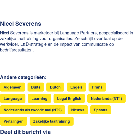
Nicci Severens
Nicci Severens is marketeer bij Language Partners, gespecialiseerd in
zakelijke taaltraining voor organisaties. Ze schrijft over taal op de
werkvloer, L&D-strategie en de impact van communicatie op
bedrijfsresultaten.
Andere categorieën:
Algemeen
Duits
Dutch
Engels
Frans
Language
Learning
Legal English
Nederlands (NT1)
Nederlands als tweede taal (NT2)
Nieuws
Spaans
Vertalingen
Zakelijke taaltraining
Deel dit bericht via