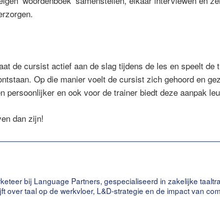
gen ‘woordenboek’ samenstellen, elkaar interviewen en zel
erzorgen.
aat de cursist actief aan de slag tijdens de les en speelt de t
ontstaan. Op die manier voelt de cursist zich gehoord en ge
n persoonlijker en ook voor de trainer biedt deze aanpak leu
en dan zijn!
keteer bij Language Partners, gespecialiseerd in zakelijke taaltr
ijft over taal op de werkvloer, L&D-strategie en de impact van c