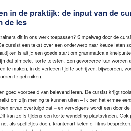
n in de praktijk: de input van de cu
n de les
trainers dit in ons werk toepassen? Simpelweg door de curs
 De cursist een tekst over een onderwerp naar keuze laten s
kijken is altijd een goede start om grammaticale knelpunte
ijn dat simpele, korte teksten. Een gevorderde kan worden
n te maken, in de verleden tijd te schrijven, bijwoorden, 
orden te gebruiken.
en goed voorbeeld van belevend leren. De cursist krijgt tool
reikt om zijn mening te kunnen uiten – ik ben het ermee eens
ik ben ervan overtuigd dat – en vervolgens wordt een door de
 Dit kan zelfs tijdens een korte wandeling plaatsvinden. Ook
net als spelletjes doen, krantenartikelen of films bespreken