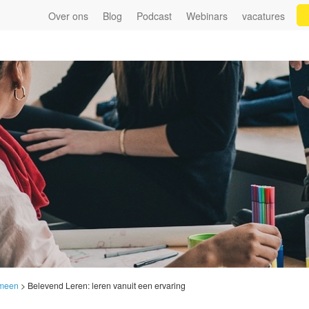
Over ons
Blog
Podcast
Webinars
vacatures
meen
>
Belevend Leren: leren vanuit een ervaring