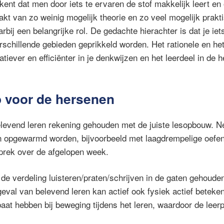
ent dat men door iets te ervaren de stof makkelijk leert en 
kt van zo weinig mogelijk theorie en zo veel mogelijk prakt
bij een belangrijke rol. De gedachte hierachter is dat je iet
erschillende gebieden geprikkeld worden. Het rationele en h
tiever en efficiënter in je denkwijzen en het leerdeel in de 
 voor de hersenen
elevend leren rekening gehouden met de juiste lesopbouw. Net
 opgewarmd worden, bijvoorbeeld met laagdrempelige oefe
prek over de afgelopen week.
 de verdeling luisteren/praten/schrijven in de gaten gehouden
 geval van belevend leren kan actief ook fysiek actief betek
baat hebben bij beweging tijdens het leren, waardoor de leerp