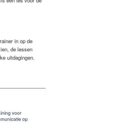
fs een les voor de
rainer in op de
zien, de lessen
ke uitdagingen.
aining voor
ommunicatie op