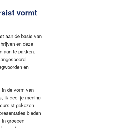
rsist vormt
ist aan de basis van
chrijven en deze
n aan te pakken.
 aangespoord
voegwoorden en
s in de vorm van
, ik deel je mening
 cursist gekozen
 presentaties bieden
, in groepen