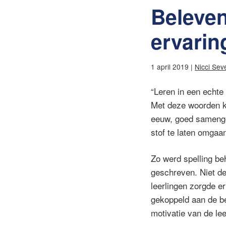
Beleven
ervarin
1 april 2019 |
Nicci Sev
“Leren in een echte 
Met deze woorden ka
eeuw, goed samengeva
stof te laten omgaa
Zo werd spelling be
geschreven. Niet de 
leerlingen zorgde e
gekoppeld aan de be
motivatie van de le