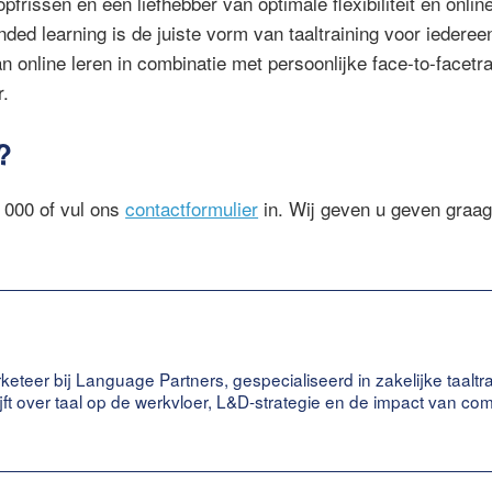
pfrissen en een liefhebber van optimale flexibiliteit en onlin
nded learning is de juiste vorm van taaltraining voor iedereen
n online leren in combinatie met persoonlijke face-to-facetr
r.
?
 000 of vul ons
contactformulier
in. Wij geven u geven graa
keteer bij Language Partners, gespecialiseerd in zakelijke taaltr
ijft over taal op de werkvloer, L&D-strategie en de impact van c