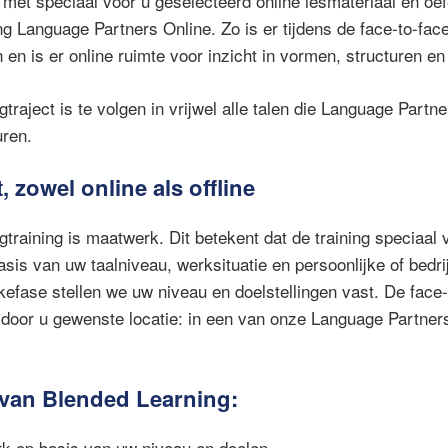
met speciaal voor u geselecteerd online lesmateriaal en oe
g Language Partners Online. Zo is er tijdens de face-to-face
 en is er online ruimte voor inzicht in vormen, structuren en
traject is te volgen in vrijwel alle talen die Language Partn
uren.
 zowel online als offline
training is maatwerk. Dit betekent dat de training speciaal 
sis van uw taalniveau, werksituatie en persoonlijke of bedri
akefase stellen we uw niveau en doelstellingen vast. De face
 door u gewenste locatie: in een van onze Language Partners
van Blended Learning:
 op basis van uw niveau en doelen