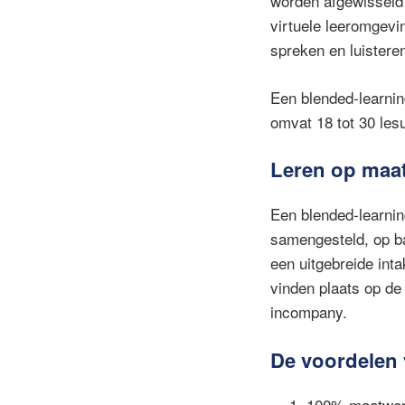
worden afgewisseld 
virtuele leeromgevin
spreken en luisteren
Een blended-learning
omvat 18 tot 30 les
Leren op maat,
Een blended-learning
samengesteld, op ba
een uitgebreide int
vinden plaats op de
incompany.
De voordelen 
100% maatwerk