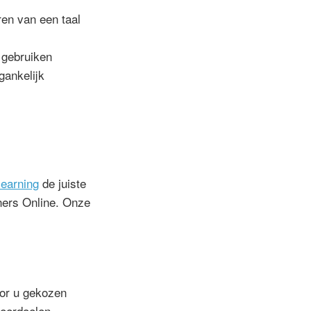
eren van een taal
 gebruiken
gankelijk
learning
de juiste
tners Online. Onze
oor u gekozen
leerdoelen.