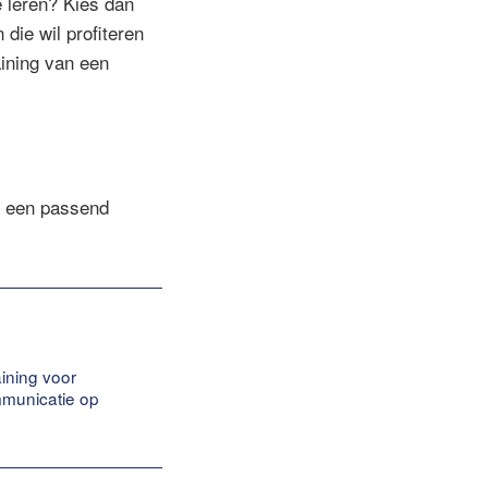
e leren? Kies dan
 die wil profiteren
aining van een
g een passend
aining voor
ommunicatie op