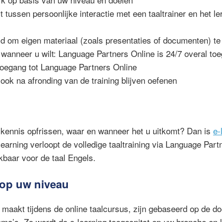
t tussen persoonlijke interactie met een taaltrainer en het l
d om eigen materiaal (zoals presentaties of documenten) te
wanneer u wilt: Language Partners Online is 24/7 overal toe
toegang tot Language Partners Online
 ook na afronding van de training blijven oefenen
alkennis opfrissen, waar en wanneer het u uitkomt? Dan is
e-
learning verloopt de volledige taaltraining via Language Par
kbaar voor de taal Engels.
n op uw niveau
 maakt tijdens de online taalcursus, zijn gebaseerd op de d
ma’s. Zo wordt de e-learning toegespitst op uw branche en 