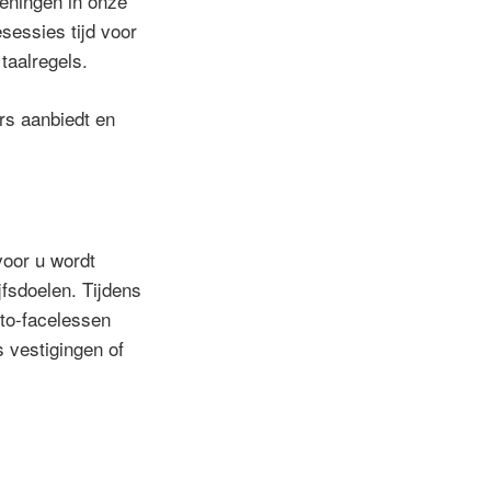
feningen in onze
sessies tijd voor
 taalregels.
ers aanbiedt en
voor u wordt
jfsdoelen. Tijdens
-to-facelessen
 vestigingen of