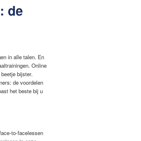
: de
en in alle talen. En
aaltrainingen. Online
beetje bijster.
tners: de voordelen
ast het beste bij u
face-to-facelessen