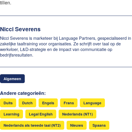
tillen.
Nicci Severens
Nicci Severens is marketeer bij Language Partners, gespecialiseerd in
zakelijke taaltraining voor organisaties. Ze schrijft over taal op de
werkvloer, L&D-strategie en de impact van communicatie op
bedrijfsresultaten.
Algemeen
Andere categorieën:
Duits
Dutch
Engels
Frans
Language
Learning
Legal English
Nederlands (NT1)
Nederlands als tweede taal (NT2)
Nieuws
Spaans