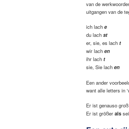
van de werkwoorden 
uitgangen van de te
ich lach
e
du lach
st
er, sie, es lach
t
wir lach
en
ihr lach
t
sie, Sie lach
en
Een ander voorbeeld:
want alle letters in ‘
Er ist genauso gro
Er ist größer
sei
als