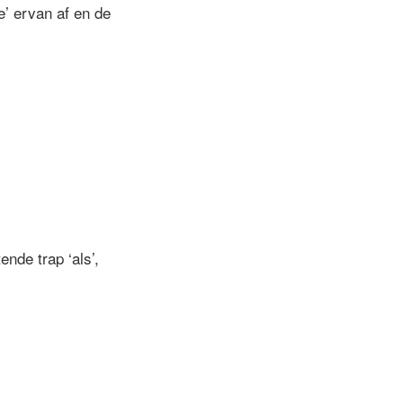
e’ ervan af en de
:
ende trap ‘als’,