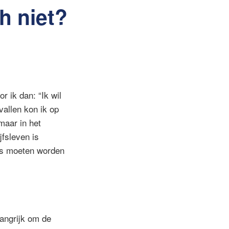
h niet?
r ik dan: “Ik wil
allen kon ik op
 maar in het
fsleven is
its moeten worden
langrijk om de