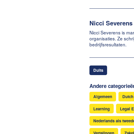
Nicci Severens
Nicci Severens is mar
organisaties. Ze schr
bedrijfsresultaten.
Duits
Andere categorieë
Algemeen
Dutch
Learning
Legal E
Nederlands als tweede
Vertalingen
Zakel