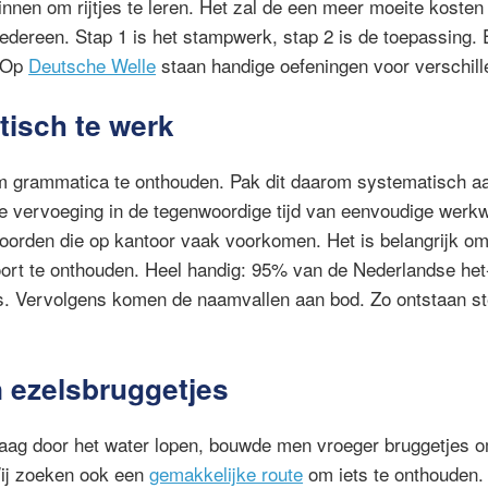
nnen om rijtjes te leren. Het zal de een meer moeite kosten
t iedereen. Stap 1 is het stampwerk, stap 2 is de toepassing.
. Op
Deutsche Welle
staan handige oefeningen voor verschill
isch te werk
om grammatica te onthouden. Pak dit daarom systematisch a
de vervoeging in de tegenwoordige tijd van eenvoudige wer
oorden die op kantoor vaak voorkomen. Het is belangrijk o
hoort te onthouden. Heel handig: 95% van de Nederlandse het
s. Vervolgens komen de naamvallen aan bod. Zo ontstaan st
 ezelsbruggetjes
aag door het water lopen, bouwde men vroeger bruggetjes om
Wij zoeken ook een
gemakkelijke route
om iets te onthouden.