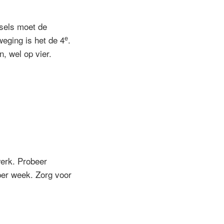
sels moet de
e
eging is het de 4
.
n, wel op vier.
werk. Probeer
 per week. Zorg voor