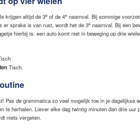
dt op vier wielen
e
e
 krijgen altijd de 3
of de 4
naamval. Bij sommige voorzet
e
s er sprake is van rust, wordt het de 3
naamval. Bij een bew
etje hierbij is: een auto komt niet in beweging op drie wiele
isch
Tisch.
den
routine
t! Pas de grammatica zo veel mogelijk toe in je dagelijkse 
en te herhalen. Liever elke dag twintig minuten dan drie uur
rdt niets vergeten.