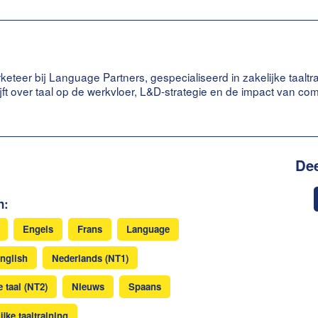
keteer bij Language Partners, gespecialiseerd in zakelijke taaltr
ijft over taal op de werkvloer, L&D-strategie en de impact van c
Dee
n:
Engels
Frans
Language
nglish
Nederlands (NT1)
 taal (NT2)
Nieuws
Spaans
ijke taaltraining