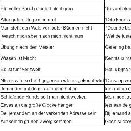
Ein voller Bauch studiert nicht gern
‘Te veel ete
Aller guten Dinge sind drei
‘Drie keer i
Man sieht den Wald vor lauter Bäumen nicht
‘Door de bo
Wasch mich aber mach mich nicht nass
‘Wel de luste
Übung macht den Meister
Oefening baa
Wissen ist Macht
Kennis is m
Es ist fünf vor zwölf
Het is bijna 
Nichts wird so heiß gegessen wie es gekocht wird
‘De soep wor
Jemanden auf dem Laufenden halten
Iemand op d
Schlafende Hunde soll man nicht wecken
Men moet g
Etwas an die große Glocke hängen
Iets aan de 
Bei jemandem an der verkehrten Adresse sein
Bij iemand a
Auf keinen grünen Zweig kommen
Geen succes 