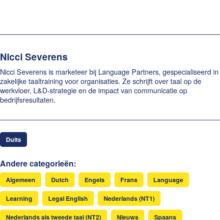
Nicci Severens
Nicci Severens is marketeer bij Language Partners, gespecialiseerd in
zakelijke taaltraining voor organisaties. Ze schrijft over taal op de
werkvloer, L&D-strategie en de impact van communicatie op
bedrijfsresultaten.
Duits
Andere categorieën:
Algemeen
Dutch
Engels
Frans
Language
Learning
Legal English
Nederlands (NT1)
Nederlands als tweede taal (NT2)
Nieuws
Spaans