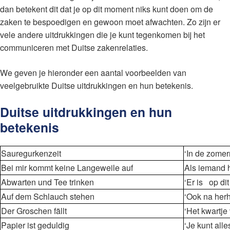
dan betekent dit dat je op dit moment niks kunt doen om de
zaken te bespoedigen en gewoon moet afwachten. Zo zijn er
vele andere uitdrukkingen die je kunt tegenkomen bij het
communiceren met Duitse zakenrelaties.
We geven je hieronder een aantal voorbeelden van
veelgebruikte Duitse uitdrukkingen en hun betekenis.
Duitse uitdrukkingen en hun
betekenis
Sauregurkenzeit
‘In de zome
Bei mir kommt keine Langeweile auf
Als iemand he
Abwarten und Tee trinken
‘Er is op d
Auf dem Schlauch stehen
‘Ook na herha
Der Groschen fällt
‘Het kwartje 
Papier ist geduldig
‘Je kunt alle