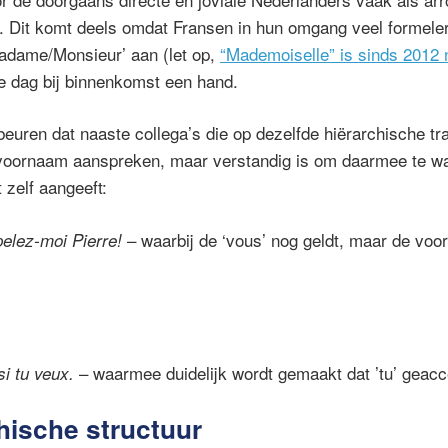
n. Dit komt deels omdat Fransen in hun omgang veel formeler 
Madame/Monsieur’ aan (let op,
“Mademoiselle” is sinds 2012 
e dag bij binnenkomst een hand.
beuren dat naaste collega’s die op dezelfde hiërarchische tra
 voornaam aanspreken, maar verstandig is om daarmee te wa
 zelf aangeeft:
– waarbij de ‘vous’ nog geldt, maar de v
pelez-moi Pierre!
– waarmee duidelijk wordt gemaakt dat ’tu’ geacc
si tu veux.
hische structuur