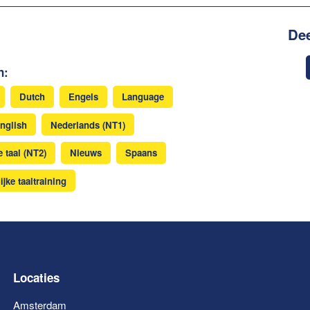
Dee
n:
Dutch
Engels
Language
nglish
Nederlands (NT1)
 taal (NT2)
Nieuws
Spaans
ijke taaltraining
Locaties
Amsterdam