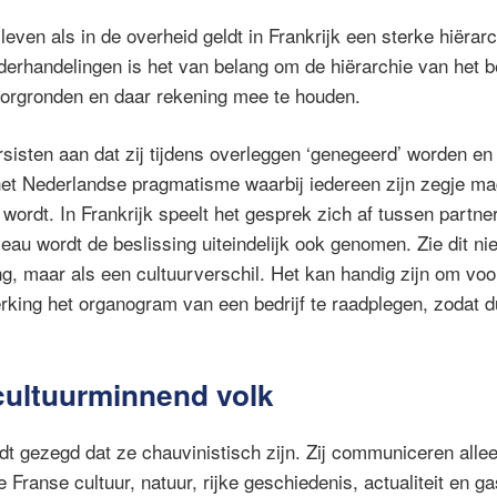
sleven als in de overheid geldt in Frankrijk een sterke hiërarc
erhandelingen is het van belang om de hiërarchie van het bet
doorgronden en daar rekening mee te houden.
sisten aan dat zij tijdens overleggen ‘genegeerd’ worden en
het Nederlandse pragmatisme waarbij iedereen zijn zegje m
ordt. In Frankrijk speelt het gesprek zich af tussen partne
eau wordt de beslissing uiteindelijk ook genomen. Zie dit nie
ing, maar als een cultuurverschil. Het kan handig zijn om vo
king het organogram van een bedrijf te raadplegen, zodat du
 cultuurminnend volk
t gezegd dat ze chauvinistisch zijn. Zij communiceren allee
 Franse cultuur, natuur, rijke geschiedenis, actualiteit en g