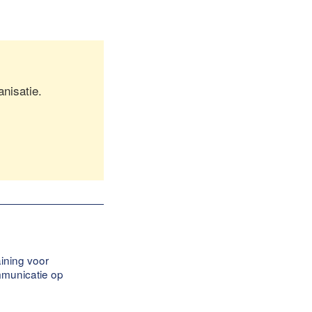
nisatie.
aining voor
ommunicatie op