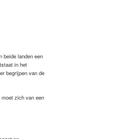
in beide landen een
tstaat in het
er begrijpen van de
, moet zich van een
ogant en