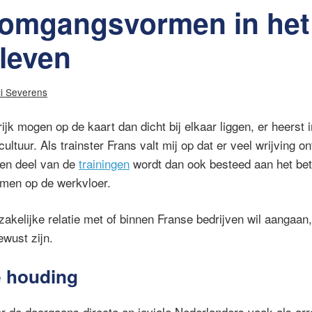
 omgangsvormen in het
sleven
ci Severens
jk mogen op de kaart dan dicht bij elkaar liggen, er heerst 
ultuur. Als trainster Frans valt mij op dat er veel wrijving on
Een deel van de
trainingen
wordt dan ook besteed aan het bet
men op de werkvloer.
akelijke relatie met of binnen Franse bedrijven wil aangaan
ewust zijn.
e houding
 de doorgaans directe en joviale Nederlanders vaak als arr