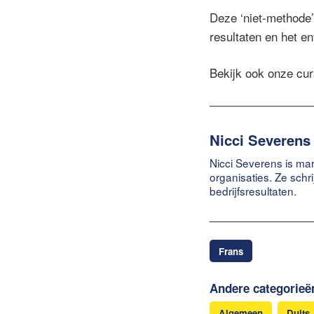
Deze ‘niet-methode’ 
resultaten en het e
Bekijk ook onze cu
Nicci Severens
Nicci Severens is mar
organisaties. Ze schr
bedrijfsresultaten.
Frans
Andere categorieë
Algemeen
Duits