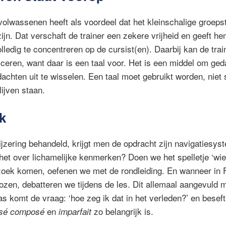
volwassenen heeft als voordeel dat het kleinschalige groepst
ijn. Dat verschaft de trainer een zekere vrijheid en geeft he
lledig te concentreren op de cursist(en). Daarbij kan de train
ceren, want daar is een taal voor. Het is een middel om ged
achten uit te wisselen. Een taal moet gebruikt worden, niet 
ijven staan.
jk
ijzering behandeld, krijgt men de opdracht zijn navigatiesys
het over lichamelijke kenmerken? Doen we het spelletje ‘wie
oek komen, oefenen we met de rondleiding. En wanneer in F
ozen, debatteren we tijdens de les. Dit allemaal aangevuld 
as komt de vraag: ‘hoe zeg ik dat in het verleden?’ en bese
en
zo belangrijk is.
sé composé
imparfait