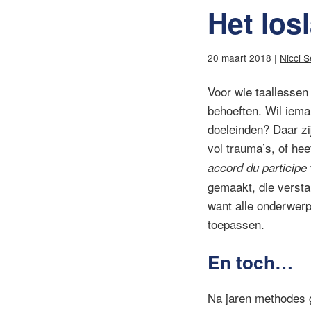
Het los
20 maart 2018 |
Nicci 
Voor wie taallessen 
behoeften. Wil iemand
doeleinden? Daar zi
vol trauma’s, of hee
accord du participe
gemaakt, die versta
want alle onderwer
toepassen.
En toch…
Na jaren methodes g