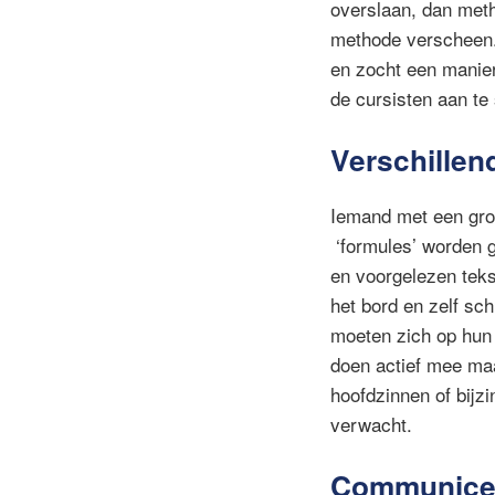
overslaan, dan meth
methode verscheen.
en zocht een manier
de cursisten aan te 
Verschillen
Iemand met een gro
‘formules’ worden ge
en voorgelezen tekst
het bord en zelf sch
moeten zich op hun 
doen actief mee maa
hoofdzinnen of bijz
verwacht.
Communicer