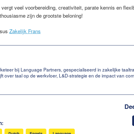
vergt veel voorbereiding, creativiteit, parate kennis en flexib
nthousiasme zijn de grootste beloning!
rsus
Zakelijk Frans
keteer bij Language Partners, gespecialiseerd in zakelijke taaltr
ijft over taal op de werkvloer, L&D-strategie en de impact van c
Dee
n:
Dutch
Engels
Language