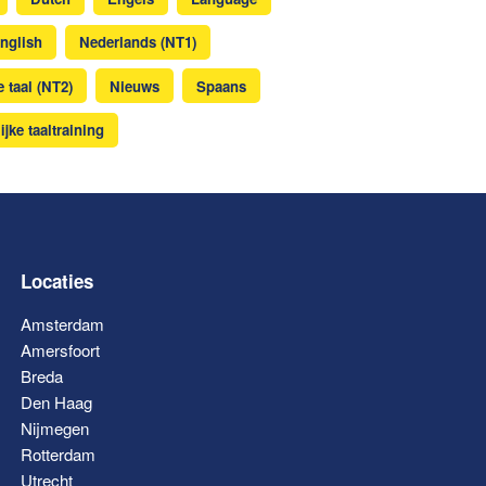
nglish
Nederlands (NT1)
 taal (NT2)
Nieuws
Spaans
ijke taaltraining
Locaties
Amsterdam
Amersfoort
Breda
Den Haag
Nijmegen
Rotterdam
Utrecht