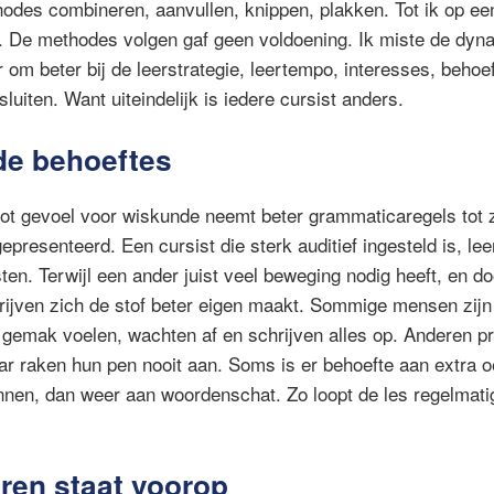
odes combineren, aanvullen, knippen, plakken. Tot ik op e
 De methodes volgen gaf geen voldoening. Ik miste de dyna
 om beter bij de leerstrategie, leertempo, interesses, behoe
sluiten. Want uiteindelijk is iedere cursist anders.
de behoeftes
ot gevoel voor wiskunde neemt beter grammaticaregels tot z
presenteerd. Een cursist die sterk auditief ingesteld is, leer
en. Terwijl een ander juist veel beweging nodig heeft, en do
rijven zich de stof beter eigen maakt. Sommige mensen zijn h
gemak voelen, wachten af en schrijven alles op. Anderen pr
r raken hun pen nooit aan. Soms is er behoefte aan extra 
innen, dan weer aan woordenschat. Zo loopt de les regelmat
en staat voorop