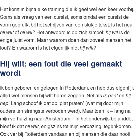
Het komt in bijna elke training die ik geef wel een keer voorbij.
Soms als vraag van een cursist, soms omdat een cursist de
vorm gebruikt bij het schrijven van een stukje tekst: is het nou
hij wilt
of
hij wil
? Het antwoord is op zich simpel:
hij wil
is de
enige juist vorm. Maar waarom doen dan zoveel mensen het
fout? En waarom is het eigenlijk niet
hij wilt
?
Hij wilt: een fout die veel gemaakt
wordt
Ik ben geboren en getogen in Rotterdam, en heb dus eigenlijk
altijd wel mensen hij wilt horen zeggen. Net als
ik gaat
en
hij
hep
. Lang schoof ik dat op ‘plat praten’ (wat mij door mijn
ouders ten strengste verboden werd). Maar toen ik – lang na
mijn verhuizing naar Amsterdam – in het onderwijs belandde,
bleef ik dat
hij wilt
, enigszins tot mijn verbazing, tegenkomen.
Ook ver bij Rotterdam vandaan en bij mensen die daar nooit