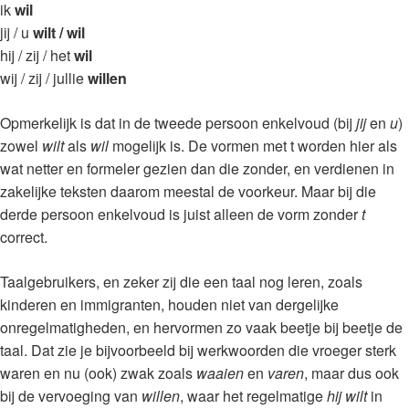
ik
wil
jij / u
wilt / wil
hij / zij / het
wil
wij / zij / jullie
willen
Opmerkelijk is dat in de tweede persoon enkelvoud (bij
jij
en
u
)
zowel
wilt
als
wil
mogelijk is. De vormen met t worden hier als
wat netter en formeler gezien dan die zonder, en verdienen in
zakelijke teksten daarom meestal de voorkeur. Maar bij die
derde persoon enkelvoud is juist alleen de vorm zonder
t
correct.
Taalgebruikers, en zeker zij die een taal nog leren, zoals
kinderen en immigranten, houden niet van dergelijke
onregelmatigheden, en hervormen zo vaak beetje bij beetje de
taal. Dat zie je bijvoorbeeld bij werkwoorden die vroeger sterk
waren en nu (ook) zwak zoals
waaien
en
varen
, maar dus ook
bij de vervoeging van
willen
, waar het regelmatige
hij wilt
in