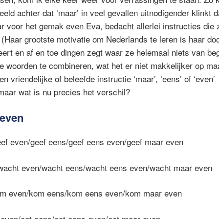
ld achter dat ‘maar’ in veel gevallen uitnodigender klinkt d
r voor het gemak even Eva, bedacht allerlei instructies die 
 (Haar grootste motivatie om Nederlands te leren is haar doc
ert en af en toe dingen zegt waar ze helemaal niets van begr
 de woorden te combineren, wat het er niet makkelijker op ma
een vriendelijke of beleefde instructie ‘maar’, ‘eens’ of ‘even
maar wat is nu precies het verschil?
 even
eef even/geef eens/geef eens even/geef maar even
wacht even/wacht eens/wacht eens even/wacht maar even
om even/kom eens/kom eens even/kom maar even
 even/eet eens/eet eens even/eet maar even