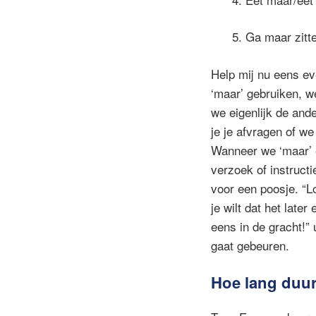
5. Ga maar zitt
Help mij nu eens eve
‘maar’ gebruiken, w
we eigenlijk de ande
je je afvragen of w
Wanneer we ‘maar’ e
verzoek of instructi
voor een poosje. “Lo
je wilt dat het lat
eens in de gracht!” 
gaat gebeuren.
Hoe lang duur