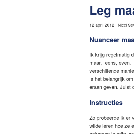
Leg maa
12 april 2012 |
Nicci Se
Nuanceer maa
Ik krijg regelmatig
maar, eens, even. H
verschillende mani
is het belangrijk o
eraan geven. Juist
Instructies
Zo probeerde ik er
wilde leren hoe ze 
gekomen in mijn les