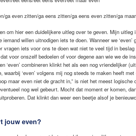
en/ga even zitten/ga eens zitten/ga eens even zitten/ga maar
n om hier een duidelijkere uitleg over te geven. Mijn uitleg
e iemand willen uitnodigen iets te doen. Wanneer we ‘even’ 
r vragen iets voor ons te doen wat niet te veel tijd in beslag
e dat voor onszelf bedoelen of voor degene aan wie we de ins
n ‘even’ combineren klinkt het als een nog vriendelijker (ui
e, waarbij ‘even’ volgens mij nog steeds te maken heeft met 
op maar even niet de gracht in,” is niet het meest logische 
er eventueel nog wel gebeurt. Mocht dat moment er komen, dan
uitproberen. Dat klinkt dan weer een beetje alsof je benieuw
t jouw even?