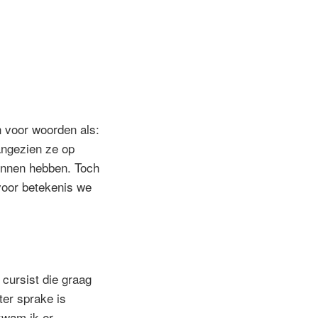
n voor woorden als:
angezien ze op
unnen hebben. Toch
voor betekenis we
cursist die graag
ter sprake is
kwam ik er