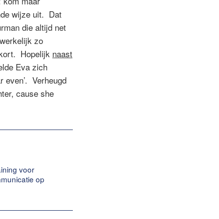
n: kom maar
de wijze uit. Dat
rman die altijd net
werkelijk zo
 kort. Hopelijk
naast
elde Eva zich
ar even’. Verheugd
hter, cause she
aining voor
ommunicatie op