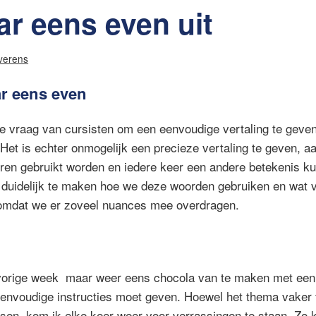
r eens even uit
verens
r eens even
 de vraag van cursisten om een eenvoudige vertaling te geve
et is echter onmogelijk een precieze vertaling te geven, a
eren gebruikt worden en iedere keer een andere betekenis k
m duidelijk te maken hoe we deze woorden gebruiken en wat 
 omdat we er zoveel nuances mee overdragen.
 vorige week maar weer eens chocola van te maken met een 
eenvoudige instructies moet geven. Hoewel het thema vaker 
sen, kom ik elke keer weer voor verrassingen te staan. Zo 