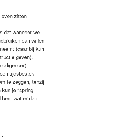
 even zitten
 is dat wanneer we
gebruiken dan willen
 neemt (daar bij kun
tructie geven).
tnodigender)
een tijdsbestek:
om te zeggen, tenzij
 kun je “spring
d bent wat er dan