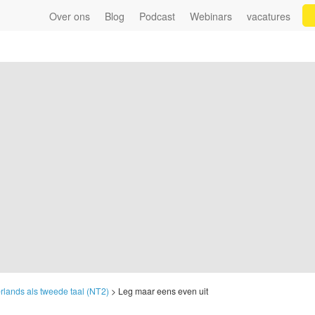
Over ons
Blog
Podcast
Webinars
vacatures
lands als tweede taal (NT2)
>
Leg maar eens even uit