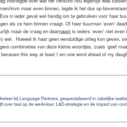
g voorlegde over wat het verschil nou eigenlijk was tusse
nnen/kom maar even binnen, legde ik het dus op bovenstaan
 Eva in ieder geval wel handig om te gebruiken voor haar buu
hangen als ze hem binnen vraagt. Of haar buurman ‘even’ daad
uurlijk maar de vraag en daar
naast
is ieders ‘even’ niet even
n) wel. Hoewel ik haar geen eenduidige uitleg kon geven, st
gere combinaties van deze kleine woordjes, zoals ‘geef ma
, because this way at least I am one word ahead of my daug
keteer bij Language Partners, gespecialiseerd in zakelijke taaltr
ijft over taal op de werkvloer, L&D-strategie en de impact van c