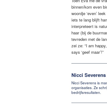
Toen Eva me de vraa
binnen/kom even bi
woordje ‘even’ leek
iets te lang blijft 
interpreteert is nat
haar (bij de buurma
tevreden met de lan
zei ze: “I am happy
says ‘geef maar’!”
Nicci Severens
Nicci Severens is mar
organisaties. Ze schr
bedrijfsresultaten.