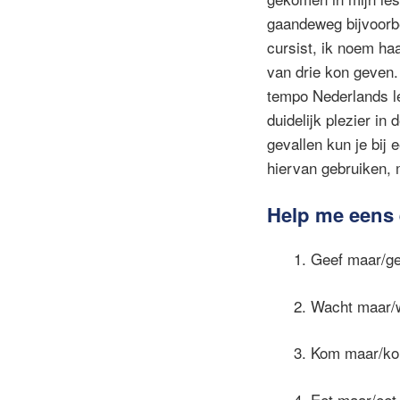
gaandeweg bijvoorbee
cursist, ik noem haa
van drie kon geven.
tempo Nederlands le
duidelijk plezier in
gevallen kun je bij 
hiervan gebruiken, 
Help me eens
1. Geef maar/g
2. Wacht maar/
3. Kom maar/k
4. Eet maar/eet