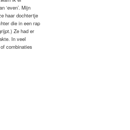
an ‘even’. Mijn
ze haar dochtertje
hter die in een rap
ijpt.) Ze had er
akte. In veel
’ of combinaties