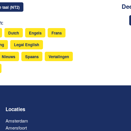
Dee
 taal (NT2)
n:
Dutch
Engels
Frans
ing
Legal English
Nieuws
Spaans
Vertalingen
Locaties
Amsterdam
Amersfoort