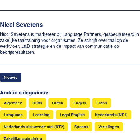
Nicci Severens
Nicci Severens is marketeer bij Language Partners, gespecialiseerd in
zakelijke taaltraining voor organisaties. Ze schrijft over taal op de
werkvloer, L&D-strategie en de impact van communicatie op
bedrijfsresultaten.
Nieuws
Andere categorieën:
Algemeen
Duits
Dutch
Engels
Frans
Language
Learning
Legal English
Nederlands (NT1)
Nederlands als tweede taal (NT2)
Spaans
Vertalingen
Zakelijke taaltraining