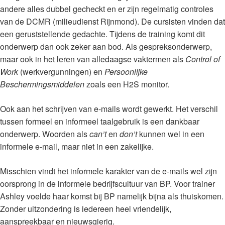
andere alles dubbel gecheckt en er zijn regelmatig controles
van de DCMR (milieudienst Rijnmond). De cursisten vinden dat
een geruststellende gedachte. Tijdens de training komt dit
onderwerp dan ook zeker aan bod. Als gespreksonderwerp,
maar ook in het leren van alledaagse vaktermen als
Control of
Work
(werkvergunningen) en
Persoonlijke
Beschermingsmiddelen
zoals een H2S monitor.
Ook aan het schrijven van e-mails wordt gewerkt. Het verschil
tussen formeel en informeel taalgebruik is een dankbaar
onderwerp. Woorden als
can’t
en
don’t
kunnen wel in een
informele e-mail, maar niet in een zakelijke.
Misschien vindt het informele karakter van de e-mails wel zijn
oorsprong in de informele bedrijfscultuur van BP. Voor trainer
Ashley voelde haar komst bij BP namelijk bijna als thuiskomen.
Zonder uitzondering is iedereen heel vriendelijk,
aanspreekbaar en nieuwsgierig.