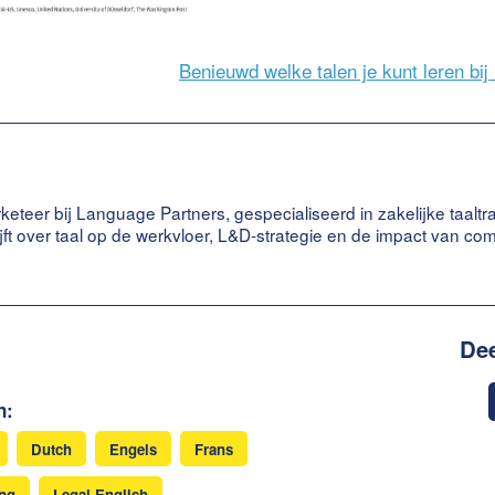
Benieuwd welke talen je kunt leren bi
keteer bij Language Partners, gespecialiseerd in zakelijke taaltr
ijft over taal op de werkvloer, L&D-strategie en de impact van c
Dee
n:
Dutch
Engels
Frans
ing
Legal English