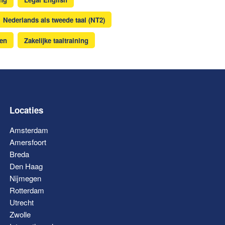
Nederlands als tweede taal (NT2)
gen
Zakelijke taaltraining
Locaties
Amsterdam
Amersfoort
Breda
Den Haag
Nijmegen
Rotterdam
Utrecht
Zwolle