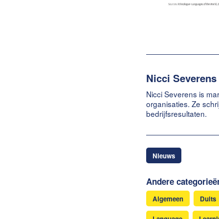
Nicci Severens
Nicci Severens is mar
organisaties. Ze schr
bedrijfsresultaten.
Nieuws
Andere categorieë
Algemeen
Duits
Language
Learn