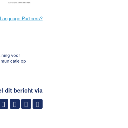
j Language Partners?
aining voor
ommunicatie op
l dit bericht via