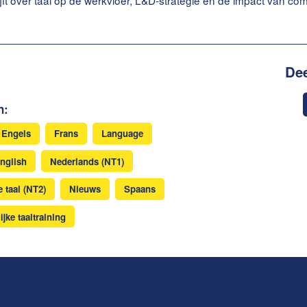
ijft over taal op de werkvloer, L&D-strategie en de impact van c
Dee
n:
Engels
Frans
Language
nglish
Nederlands (NT1)
 taal (NT2)
Nieuws
Spaans
ijke taaltraining