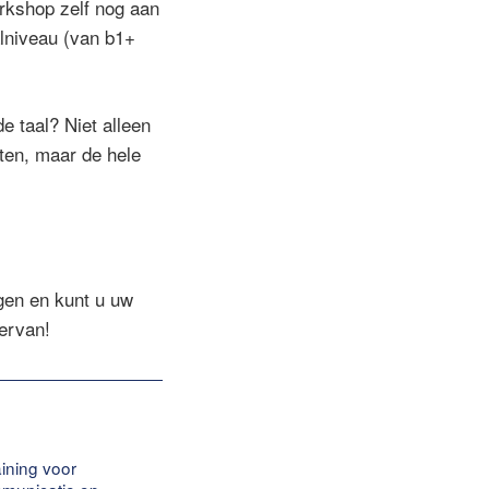
rkshop zelf nog aan
alniveau (van b1+
e taal? Niet alleen
iten, maar de hele
gen en kunt u uw
 ervan!
aining voor