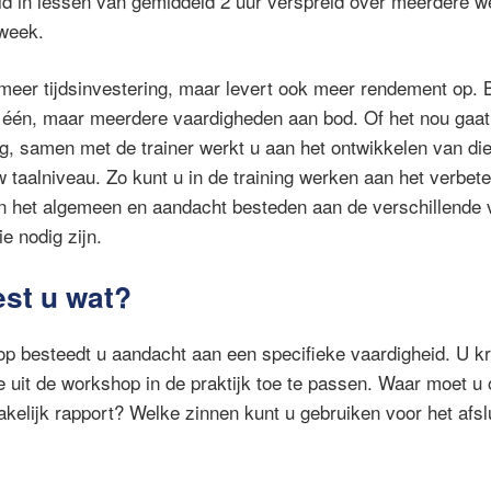
ld in lessen van gemiddeld 2 uur verspreid over meerdere w
sweek.
 meer tijdsinvestering, maar levert ook meer rendement op. 
 één, maar meerdere vaardigheden aan bod. Of het nou gaat
ng, samen met de trainer werkt u aan het ontwikkelen van di
 taalniveau. Zo kunt u in de training werken aan het verbet
n het algemeen en aandacht besteden aan de verschillende 
ie nodig zijn.
st u wat?
p besteedt u aandacht aan een specifieke vaardigheid. U kr
 uit de workshop in de praktijk toe te passen. Waar moet u o
akelijk rapport? Welke zinnen kunt u gebruiken voor het afsl