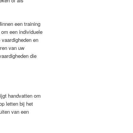
eken óf als
Binnen een training
 om een individuele
e vaardigheden en
eren van uw
vaardigheden die
ijgt handvatten om
p letten bij het
uiten van een