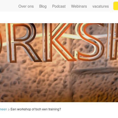
Over ons
Blog
Podcast
Webinars
vacatures
meen
>
Een workshop of toch een training?