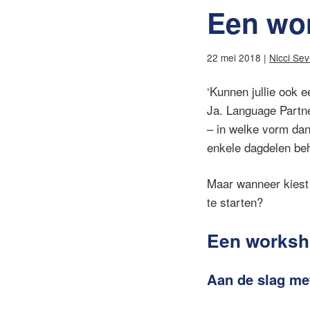
Een wor
22 mei 2018 |
Nicci Se
‘Kunnen jullie ook 
Ja. Language Partne
– in welke vorm da
enkele dagdelen beh
Maar wanneer kiest
te starten?
Een works
Aan de slag me