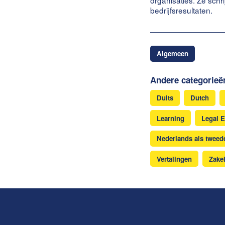
organisaties. Ze schr
bedrijfsresultaten.
Algemeen
Andere categorieë
Duits
Dutch
Learning
Legal E
Nederlands als tweede
Vertalingen
Zakel