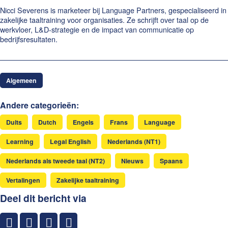
Nicci Severens is marketeer bij Language Partners, gespecialiseerd in
zakelijke taaltraining voor organisaties. Ze schrijft over taal op de
werkvloer, L&D-strategie en de impact van communicatie op
bedrijfsresultaten.
Algemeen
Andere categorieën:
Duits
Dutch
Engels
Frans
Language
Learning
Legal English
Nederlands (NT1)
Nederlands als tweede taal (NT2)
Nieuws
Spaans
Vertalingen
Zakelijke taaltraining
Deel dit bericht via